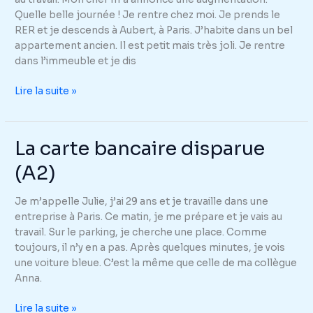
Quelle belle journée ! Je rentre chez moi. Je prends le
RER et je descends à Aubert, à Paris. J’habite dans un bel
appartement ancien. Il est petit mais très joli. Je rentre
dans l’immeuble et je dis
D’où
Lire la suite »
vient
cette
odeur
La carte bancaire disparue
?
(A2)
(A2)
Je m’appelle Julie, j’ai 29 ans et je travaille dans une
entreprise à Paris. Ce matin, je me prépare et je vais au
travail. Sur le parking, je cherche une place. Comme
toujours, il n’y en a pas. Après quelques minutes, je vois
une voiture bleue. C’est la même que celle de ma collègue
Anna.
La
Lire la suite »