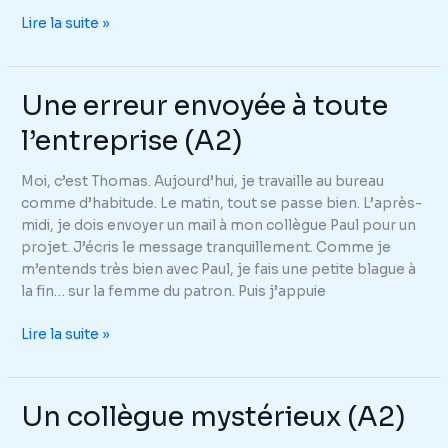
Un
Lire la suite »
entretien
d’embauche
qui
Une erreur envoyée à toute
tourne
l’entreprise (A2)
mal
(A2)
Moi, c’est Thomas. Aujourd’hui, je travaille au bureau
comme d’habitude. Le matin, tout se passe bien. L’après-
midi, je dois envoyer un mail à mon collègue Paul pour un
projet. J’écris le message tranquillement. Comme je
m’entends très bien avec Paul, je fais une petite blague à
la fin… sur la femme du patron. Puis j’appuie
Une
Lire la suite »
erreur
envoyée
à
Un collègue mystérieux (A2)
toute
l’entreprise