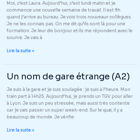
Moi, c’est Laura. Aujourd’hui, c’est lundi matin et je
(A2)
commence une nouvelle semaine de travail. Il est 9h
quand j’arrive au bureau. Je vois trois nouveaux collègues.
Je ne les connais pas. On me dit qu’ils sont là pour une
formation. Je leur dis bonjour et ils me répondent avec le
sourire. Je vais à
Un
Lire la suite »
collègue
mystérieux
(A2)
Un nom de gare étrange (A2)
Je suis à la gare et je suis soulagée : je suis à l’heure. Mon
train part à 14h25. Aujourd’hui, je prends un TGV pour aller
à Lyon. Je suis un peu stressée, mais aussi très contente
car je vais passer un super week-end. Sur le quai, il y a
beaucoup de monde. Je vérifie
Un
Lire la suite »
nom