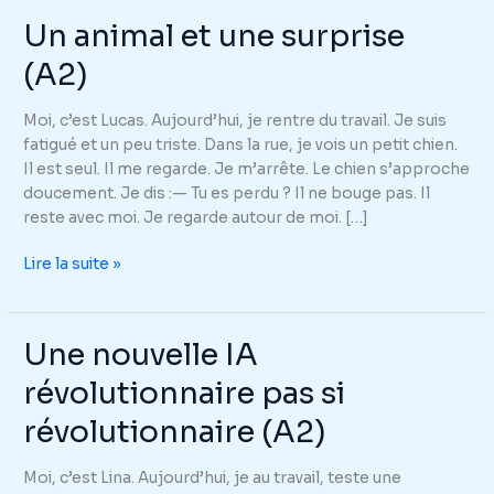
Un animal et une surprise
(A2)
Moi, c’est Lucas. Aujourd’hui, je rentre du travail. Je suis
fatigué et un peu triste. Dans la rue, je vois un petit chien.
Il est seul. Il me regarde. Je m’arrête. Le chien s’approche
doucement. Je dis :— Tu es perdu ? Il ne bouge pas. Il
reste avec moi. Je regarde autour de moi. […]
Un
Lire la suite »
animal
et
une
Une nouvelle IA
surprise
révolutionnaire pas si
(A2)
révolutionnaire (A2)
Moi, c’est Lina. Aujourd’hui, je au travail, teste une