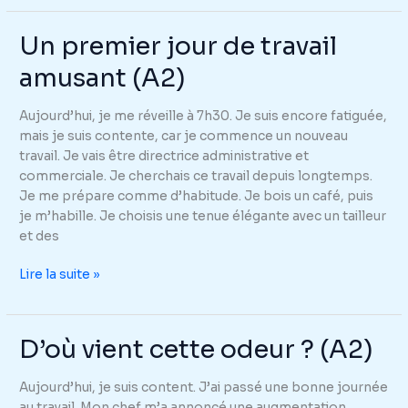
de
gare
Un premier jour de travail
étrange
amusant (A2)
(A2)
Aujourd’hui, je me réveille à 7h30. Je suis encore fatiguée,
mais je suis contente, car je commence un nouveau
travail. Je vais être directrice administrative et
commerciale. Je cherchais ce travail depuis longtemps.
Je me prépare comme d’habitude. Je bois un café, puis
je m’habille. Je choisis une tenue élégante avec un tailleur
et des
Un
Lire la suite »
premier
jour
de
D’où vient cette odeur ? (A2)
travail
amusant
Aujourd’hui, je suis content. J’ai passé une bonne journée
(A2)
au travail. Mon chef m’a annoncé une augmentation.