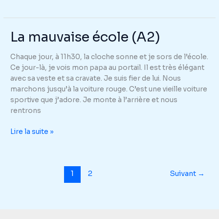
carte
bancaire
disparue
La mauvaise école (A2)
(A2)
Chaque jour, à 11h30, la cloche sonne et je sors de l’école.
Ce jour-là, je vois mon papa au portail. Il est très élégant
avec sa veste et sa cravate. Je suis fier de lui. Nous
marchons jusqu’à la voiture rouge. C’est une vieille voiture
sportive que j’adore. Je monte à l’arrière et nous
rentrons
La
Lire la suite »
mauvaise
école
(A2)
1
2
Suivant
→